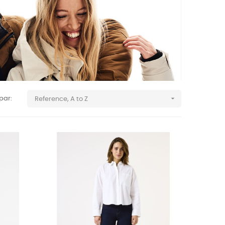

 par:
Reference, A to Z