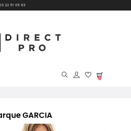
3 22 51 05 63
0
marque GARCIA