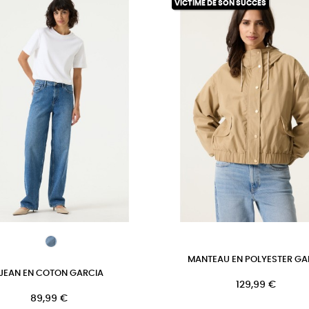
VICTIME DE SON SUCCÈS
MANTEAU EN POLYESTER GA
JEAN EN COTON GARCIA
Prix
129,99 €
Prix
89,99 €