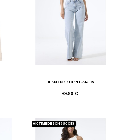
JEAN EN COTON GARCIA
Prix
99,99 €
VICTIME DE SON SUCCÈS